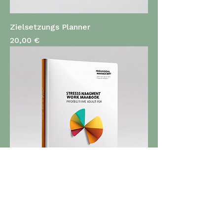
Zielsetzungs Planner
Preis
20,00 €
Stressbewältigung Workbook
Preis
30,00 €