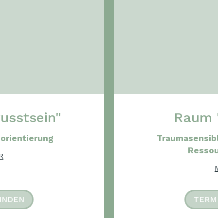
sstsein"
Raum 
orientierung
Traumasensibl
Ressou
R
INDEN
TERM