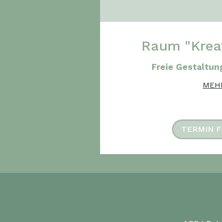
Raum "Kreat
Freie Gestaltun
MEH
TERMIN F