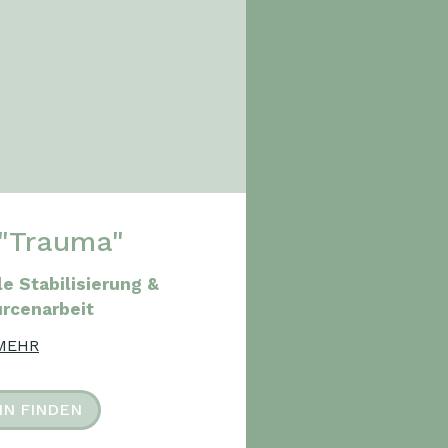
"Trauma"
e Stabilisierung &
rcenarbeit
MEHR
IN FINDEN