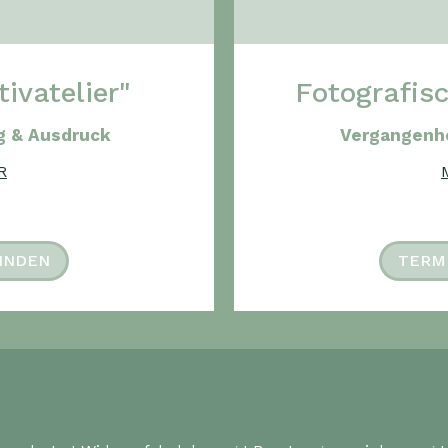
ivatelier"
Fotografis
g & Ausdruck
Vergangenh
R
INDEN
TERM