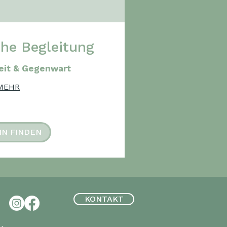
che Begleitung
eit & Gegenwart
MEHR
IN FINDEN
KONTAKT