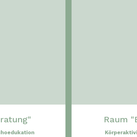
ratung"
Raum "
choedukation
Körperaktiv